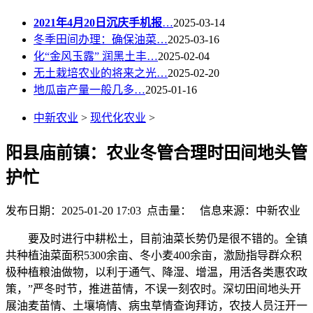
2021年4月20日沉庆手机报
…
2025-03-14
冬季田间办理：确保油菜…
2025-03-16
化“金风玉露” 润黑土丰…
2025-02-04
无土栽培农业的将来之光…
2025-02-20
地瓜亩产量一般几多…
2025-01-16
中新农业
>
现代化农业
>
阳县庙前镇：农业冬管合理时田间地头管
护忙
发布日期：2025-01-20 17:03 点击量：
信息来源：中新农业
要及时进行中耕松土，目前油菜长势仍是很不错的。全镇
共种植油菜面积5300余亩、冬小麦400余亩，激励指导群众积
极种植粮油做物，以利于通气、降湿、增温，用活各类惠农政
策，”严冬时节，推进苗情，不误一刻农时。深切田间地头开
展油麦苗情、土壤墒情、病虫草情查询拜访，农技人员汪开一