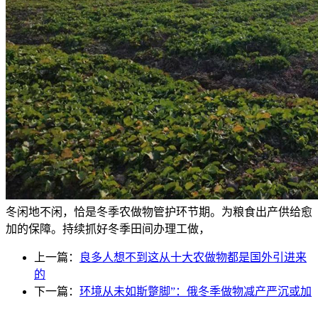
冬闲地不闲，恰是冬季农做物管护环节期。为粮食出产供给愈
加的保障。持续抓好冬季田间办理工做，
上一篇：
良多人想不到这从十大农做物都是国外引进来
的
下一篇：
环境从未如斯蹩脚”：俄冬季做物减产严沉或加