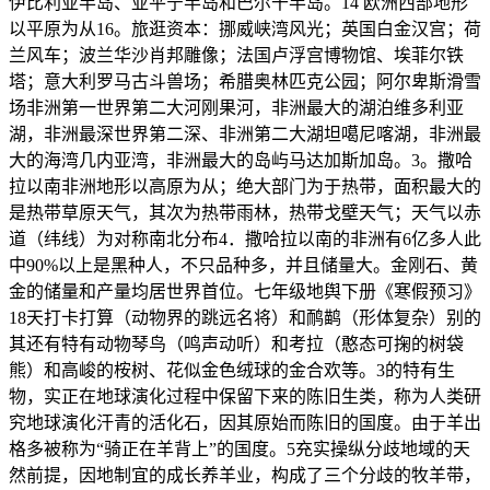
伊比利亚半岛、亚平宁半岛和巴尔干半岛。14 欧洲西部地形
以平原为从16。旅逛资本：挪威峡湾风光；英国白金汉宫；荷
兰风车；波兰华沙肖邦雕像；法国卢浮宫博物馆、埃菲尔铁
塔；意大利罗马古斗兽场；希腊奥林匹克公园；阿尔卑斯滑雪
场非洲第一世界第二大河刚果河，非洲最大的湖泊维多利亚
湖，非洲最深世界第二深、非洲第二大湖坦噶尼喀湖，非洲最
大的海湾几内亚湾，非洲最大的岛屿马达加斯加岛。3。撒哈
拉以南非洲地形以高原为从；绝大部门为于热带，面积最大的
是热带草原天气，其次为热带雨林，热带戈壁天气；天气以赤
道（纬线）为对称南北分布4．撒哈拉以南的非洲有6亿多人此
中90%以上是黑种人，不只品种多，并且储量大。金刚石、黄
金的储量和产量均居世界首位。七年级地舆下册《寒假预习》
18天打卡打算（动物界的跳远名将）和鸸鹋（形体复杂）别的
其还有特有动物琴鸟（鸣声动听）和考拉（憨态可掬的树袋
熊）和高峻的桉树、花似金色绒球的金合欢等。3的特有生
物，实正在地球演化过程中保留下来的陈旧生类，称为人类研
究地球演化汗青的活化石，因其原始而陈旧的国度。由于羊出
格多被称为“骑正在羊背上”的国度。5充实操纵分歧地域的天
然前提，因地制宜的成长养羊业，构成了三个分歧的牧羊带，