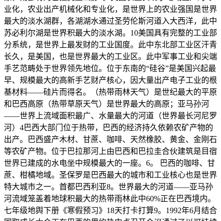
业化，农业出产机械化和专业化，是世界上的农业强国是世界
最大的淡水湖群，各湖湖水通过圣劳伦斯河道入大西洋，此中
苏必利尔湖是世界积最大的淡水湖。10美国具有完整的工业部
分系统，是世界上最发财的工业国度。此中东北部工业区汗青
长久，是美国，也是世界最大的工业区。此中军事工业和尖端
手艺范畴处于世界领先地位。位于东南的“硅谷”是美国兴起最
早、规模最大的高新手艺财产核心，因大量出产电子工业的根
基材料——硅片而得名。（热带雨林天气）是世纪最大的平原
和巴西高原（热带草原天气）是世界最大的高原；亚马孙河
——世界上流域面积最广、水量最大的河道（世界最长河尼罗
河）4巴西大部门位于热带，巴西的经济持久依赖农矿产物的
出产。巴西盛产木材、甘蔗、咖啡、天然橡胶、黄金、金刚石
等农矿产物。位于巴拉那河上由巴西和巴拉圭合伙建筑是目宿
世界已建成的水电坐中规模最大的一座。6。 巴西的咖啡、甘
蔗、柑橘地域。圣保罗是巴西最大的城市和工业核心也是世界
特大城市之一。首都巴西利亚8。世界最大的河道——亚马孙
河流域笼盖着地球积最大的热带雨林此中60%正在巴西境内。
七年级地舆下册《寒假预习》18天打卡打算9。1992年6月结合