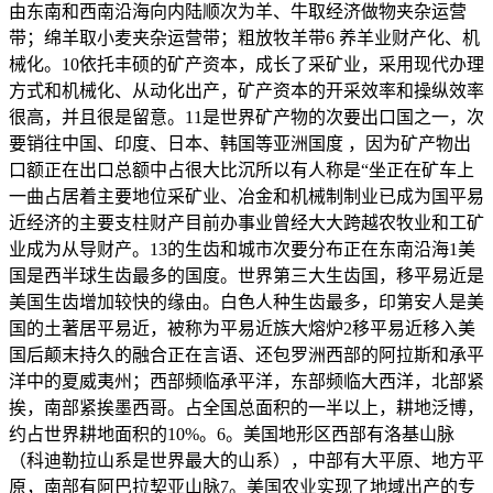
由东南和西南沿海向内陆顺次为羊、牛取经济做物夹杂运营
带；绵羊取小麦夹杂运营带；粗放牧羊带6 养羊业财产化、机
械化。10依托丰硕的矿产资本，成长了采矿业，采用现代办理
方式和机械化、从动化出产，矿产资本的开采效率和操纵效率
很高，并且很是留意。11是世界矿产物的次要出口国之一，次
要销往中国、印度、日本、韩国等亚洲国度 ，因为矿产物出
口额正在出口总额中占很大比沉所以有人称是“坐正在矿车上
一曲占居着主要地位采矿业、冶金和机械制制业已成为国平易
近经济的主要支柱财产目前办事业曾经大大跨越农牧业和工矿
业成为从导财产。13的生齿和城市次要分布正在东南沿海1美
国是西半球生齿最多的国度。世界第三大生齿国，移平易近是
美国生齿增加较快的缘由。白色人种生齿最多，印第安人是美
国的土著居平易近，被称为平易近族大熔炉2移平易近移入美
国后颠末持久的融合正在言语、还包罗洲西部的阿拉斯和承平
洋中的夏威夷州；西部频临承平洋，东部频临大西洋，北部紧
挨，南部紧挨墨西哥。占全国总面积的一半以上，耕地泛博，
约占世界耕地面积的10%。6。美国地形区西部有洛基山脉
（科迪勒拉山系是世界最大的山系），中部有大平原、地方平
原，南部有阿巴拉契亚山脉7。美国农业实现了地域出产的专