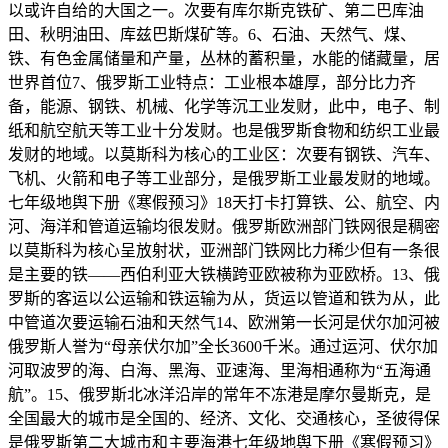
以或许自给的大国之一。次要有库尔斯克铁矿、第二巴库油
田、秋明油田、库兹巴斯煤矿等。6、石油、天然气、煤、
铁、有色金属储量和产量，丛林的蓄积量，水能的储藏量，居
世界首位7、俄罗斯工业特点：工业根本雄厚，部分比力齐
备，能源、钢铁、机械、化学等沉工业发财，此中，电子、制
纸和航空航天等工业十分发财。也是俄罗斯食物和纺织工业最
发财的地域。以莫斯科为核心的工业区：次要有钢铁、汽车、
飞机、火箭和电子等工业部分，是俄罗斯工业最发财的地域。
七年级地舆下册《寒假预习》18天打卡打算铁、公、航空、内
河、海洋和管道运输均很发财。俄罗斯欧洲部门铁网很是稠密
以莫斯科为核心呈放射状，亚洲部门铁网比力稀少但有一条很
是主要的铁——西伯利亚大铁横跨亚欧被称为亚欧桥。13、俄
罗斯的客运以公运输和铁运输为从，货运以管道和铁为从，此
中管道次要运输石油和天然气14、欧洲第一长河是伏尔加河被
俄罗斯人誉为“母亲伏尔加”全长3600千米。通过运河、伏尔加
河取波罗的海、白海、黑海、亚速海、里海相通称为“五海通
航”。15、俄罗斯北冰洋沿岸的常年不冻港是摩尔曼斯克，是
全国最大的城市是全国的、经济、文化、交通核心，圣彼得保
是俄罗斯第二大城市和主要海港七年级地舆下册《寒假预习》