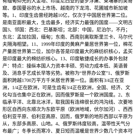
有缅甸仰光的大金塔、印度尼西亚的婆罗浮屠、柬埔寨的吴哥
窟、泰国曼谷的水上市场、越南的下龙湾、花圃城市新加坡
等。1、印度生齿曾经跨越10亿，仅次于中国居世界第二位。
是南亚面积最大，生齿最多，经济实力最强的国度——文明古
国3、邻国：西北：巴基斯坦；北部：中国，尼泊尔，不丹；
东北：孟加拉国，缅甸；东南、西南别离取斯里兰卡、马尔代
夫隔海相望。11、1999年印度的黄麻产量居世界第一位，棉花
产量居世界第二位，加尔各答是印度最大的麻纺织核心，孟买
是印度最大的棉纺织核心。13、印度敏捷成长的办事外包财
产：特点：操纵本国人力资本丰硕、劳动力成本低、英语普
及、消息手艺成长早等劣势。被称为“世界办公室”1、俄罗斯
面积跨越1700万平方千米居世界第一位。面积有3/4正在亚
洲，1/4正在欧洲，可是生齿有3/4正在欧洲，全国、经济、文
化勾当也集中正在欧洲，因而俄罗斯是一个欧洲国度。2、东
临承平洋、北靠北冰洋，取我国有连绵很长的鸿沟线、次要地
形区自西向东顺次为东欧平原（欧洲地域，伏尔加河）、西西
伯利亚平原、伯利亚高原、因而，俄罗斯的地形西部以平原为
从，东部多高原、山地。4、俄罗斯纬度较高，温带性天气分
布最广；冬季长而寒冷、夏日短而温暖是世界少数几个资本可