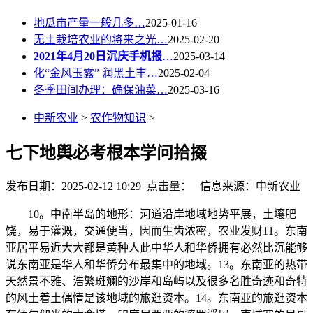
地瓜亩产量一般几多…
2025-01-16
无土栽培农业的将来之光…
2025-02-20
2021年4月20日沉庆手机报
…
2025-03-14
化“金风玉露” 润黑土丰…
2025-02-04
冬季田间办理：确保油菜…
2025-03-16
中新农业
>
农作物知识
>
七下地舆必考根本学问拾掇
发布日期：2025-02-12 10:29 点击量：
信息来源：中新农业
10。中南半岛的地形：河道沿岸地域地势平展，土壤肥
饶，易于灌溉，交通便当，因而生齿浓密，农业发财11。东南
亚居平易近大大都是黄种人此中华人和华侨拥有必然比沉能够
说东南亚是华人和华侨分布最集中的地域。13。东南亚的热带
天然景不雅、浩繁斑斓的沙岸和岛屿以及很多名胜奇迹和奇特
的风土着土偶情是该地域的旅逛资本。14。东南亚的旅逛资本