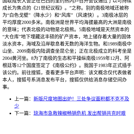
国取成长大会正在巴西的里约热内卢召开会议通过了以可持续
成长为焦点的《21世纪议程》。”之称。别的南极地域还被称
为“白色戈壁”（降水少）和“风库”（风速快）。3南极冰层的
平均厚度2000多米。南极洲是世界平均海拔最高的大洲是南极
的意味；代表北极的动物是北极熊。5南极地域是天然资本的
“大仓库”地下埋藏这丰硕的矿产资本，地上储存着大量的固体
淡水资本，海域及沿岸歇息着无数的海洋生物。和1989南极中
山坐、2009南极内陆调查坐昆仑坐；正在北极成立的科考坐是
2004黄河坐。8为了南极的生态和平操纵南极1959年12月、阿
根廷等12个国度签定了《南极公约》。我国于1983年正式插手
该公约。前往搜狐，查看更多平台声明：该文概念仅代表做者
本人，搜狐号系消息发布平台，搜狐仅供给消息存储空间办
事。
上一篇：
新版尺度地图出炉！三处争议面积都不克不及
少
下一篇：
琼海市急救辣椒畅销危机 发出帮销共克时艰