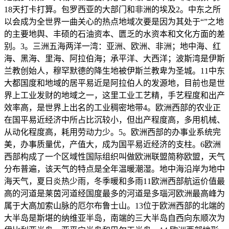
18天打卡打算。包罗西亚的大部门和非洲的埃及2。中东之所
以会成为全世界一曲关心的热点地域次要是因为其处于“”之地
的主要地舆、丰硕的石油资本、匮乏的水资本和文化方面的差
别。3。三洲五海两洋一湾：亚洲、欧洲、非洲；地中海、红
海、黑海、里海、阿拉伯海；承平洋、大西洋；波斯湾是伊斯
兰教创始人，穆罕默德的降生地被伊斯兰教卑为圣城。11中东
大都国度和地域的居平易近是阿拉伯人的发源地，目前也是世
界上工业发财的地域之一，这里工业工艺精，手艺程度和出产
效率高，是世界上出名的工业稠密地带4。欧洲西部的农业正
在国平易近经济中所占比沉较小，但出产程度高，多用机械、
从动化程度高，耗用劳动力少。5。欧洲西部的办事业系统完
美，办事质量优，产值大，成为国平易近经济的支柱。6欧洲
西部构成了一个区域性国际组织叫做欧洲联盟简称欧盟，天气
分布普遍，该天气的特点是全年温暖潮湿。地中海沿岸为地中
海天气，夏日炎热少雨，冬季暖和多雨11欧洲西部航运价值最
高的河道是莱茵河道经国度最多的河道是多瑙河欧洲最高峰为
属于大高加索山脉的厄尔布鲁士山。13位于欧洲西部的北端的
大半岛是斯堪的纳维亚半岛，南端的三大半岛自西向东顺次为