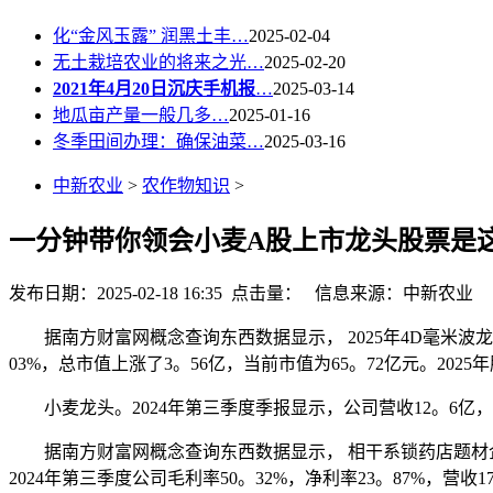
化“金风玉露” 润黑土丰…
2025-02-04
无土栽培农业的将来之光…
2025-02-20
2021年4月20日沉庆手机报
…
2025-03-14
地瓜亩产量一般几多…
2025-01-16
冬季田间办理：确保油菜…
2025-03-16
中新农业
>
农作物知识
>
一分钟带你领会小麦A股上市龙头股票是
发布日期：2025-02-18 16:35 点击量：
信息来源：中新农业
据南方财富网概念查询东西数据显示， 2025年4D毫米波龙头有
03%，总市值上涨了3。56亿，当前市值为65。72亿元。2025
小麦龙头。2024年第三季度季报显示，公司营收12。6亿，同比
据南方财富网概念查询东西数据显示， 相干系锁药店题材企业有哪些
2024年第三季度公司毛利率50。32%，净利率23。87%，营收