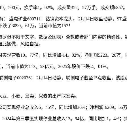
500元，换手率1。92%，成交量352。57万手，成交额6857。
矿业600711：钴镍资本龙头。 2月14日收盘动静，ST盛屯
跌了3090。61万，当前市值为152！
罗但不限于文字、数据及图表）全数或者部门内容的精确性、实
据此操做，风险自担。
营收10。77亿，同比增加-14。02%；净利润5223。26万，同
当前市值为113。53亿元。2025年股价下跌-4。01%。
002036： 2月14日动静，联创电子截至15点收盘，该股涨6
豆、小麦、发卖；尿素的出产取发卖。
实现停业总收入6。45亿，同比增加36%；净利润-6209。55万，
2024年第三季度实现停业总收入13。94亿，同比增加1。4%；