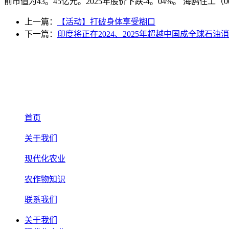
前市值为43。45亿元。2025年股价下跌-4。04%。 海鸥住工（0
上一篇：
【活动】打破身体享受糊口
下一篇：
印度将正在2024、2025年超越中国成全球石油
首页
关于我们
现代化农业
农作物知识
联系我们
关于我们