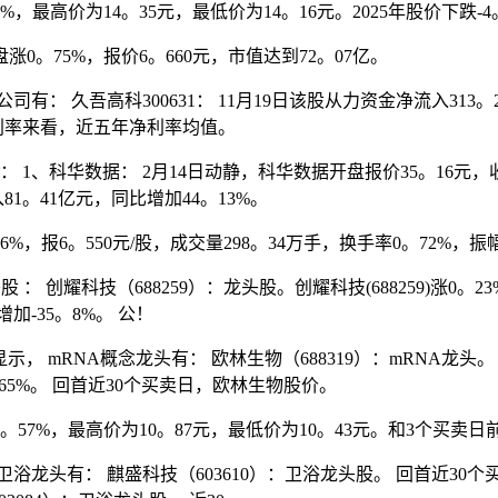
高价为14。35元，最低价为14。16元。2025年股价下跌-4。
。75%，报价6。660元，市值达到72。07亿。
久吾高科300631： 11月19日该股从力资金净流入313。2
净利率来看，近五年净利率均值。
科华数据： 2月14日动静，科华数据开盘报价35。16元，收盘于
入81。41亿元，同比增加44。13%。
，报6。550元/股，成交量298。34万手，换手率0。72%，振幅
科技（688259）：龙头股。创耀科技(688259)涨0。23%，
增加-35。8%。 公！
RNA概念龙头有： 欧林生物（688319）：mRNA龙头。 
1。65%。 回首近30个买卖日，欧林生物股价。
%，最高价为10。87元，最低价为10。43元。和3个买卖日前
头有： 麒盛科技（603610）：卫浴龙头股。 回首近30个买