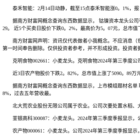
泰禾智能：2月14日动静，截至15点泰禾智能涨0。1%，报19。
据南方财富网概念查询东西数据显示， 钴镍资本龙头公司有： 盛屯
29。 近5个买卖日股价下跌0。2%，最高价为5。07元，总市值下
南方财富网声明：资讯仅代表做者小我概念。不应消息（包
第一时间奉告删除。仅供投资者参考，并不形成投资。投资者
克明食物002661：小麦龙头。克明食物2024年第三季度公司实现
近3日农产物股价下跌2。82%，总市值上涨了5090。89万元，
据南方财富网概念查询东西数据显示，上市模组题材名单 联创电子
8%，过去五年营收最。
北大荒农业股份无限公司属于农业。公司次要处置水稻、大
荃银高科300087：小麦龙头。2024年第三季度季报显示，公司
农产物000061：小麦龙头。公司2024年第三季度季报显示，