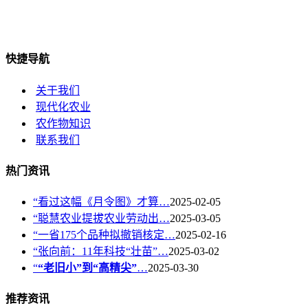
快捷导航
关于我们
现代化农业
农作物知识
联系我们
热门资讯
“看过这幅《月令图》才算…
2025-02-05
“聪慧农业提拔农业劳动出…
2025-03-05
“一省175个品种拟撤销核定…
2025-02-16
“张向前：11年科技“壮苗”…
2025-03-02
“
“老旧小”到“高精尖”
…
2025-03-30
推荐资讯